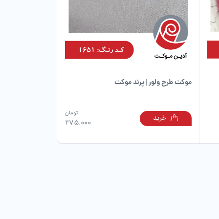
موکت طرح ولور | پرند موکت
تومان
خرید
این
این
275,000
محصول
محصول
دارای
دارای
انواع
انواع
مختلفی
مختلفی
می
می
باشد.
باشد.
گزینه
گزینه
ها
ها
ممکن
ممکن