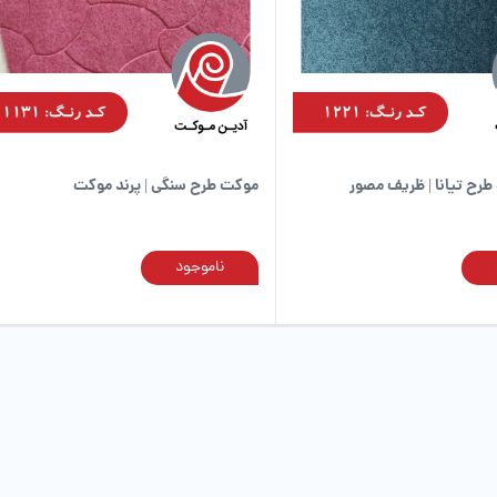
طرح تیانا | ظریف مصور
موکت طرح سنگی | پرند موکت
ناموجود
این
محصول
دارای
انواع
مختلفی
می
باشد.
گزینه
ها
ممکن