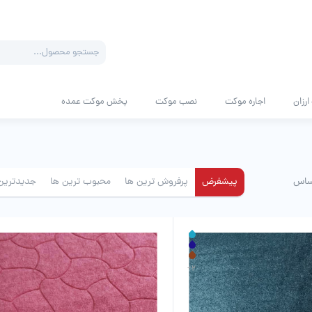
Products
search
رزان
اجاره موکت
نصب موکت
پخش موکت عمده
ساس
پیشفرض
پرفروش ترین ها
محبوب ترین ها
جدیدترین