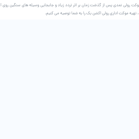
موکت رولی نمدی پس از گذشت زمان بر اثر تردد زیاد و جابجایی وسیله های سنگین روی آ
ه، تهیه موکت اداری رولی اکشن بک را به شما توصیه می کنیم.
ته باشید، این است که یک موکت در فضای شرکت و محیط کاری که تردد زیادی دارد در زما
اشد. پیشنهاد ما به شما برای انتخاب رنگ موکت اداری، رنگ طوسی یا خاکستری می باشد.
 می شوند. شما می توانید با توجه به بودجه ی خود برای خرید موکت اداری، موکتی با قیم
رین قیمت در اختیار شما قرار داده است تا انتخاب برای شما عزیزان آسان تر شود.
شماره تماس
ساعات کاری
56863491
9 صبح تا 9 شب
021
0339330
0919