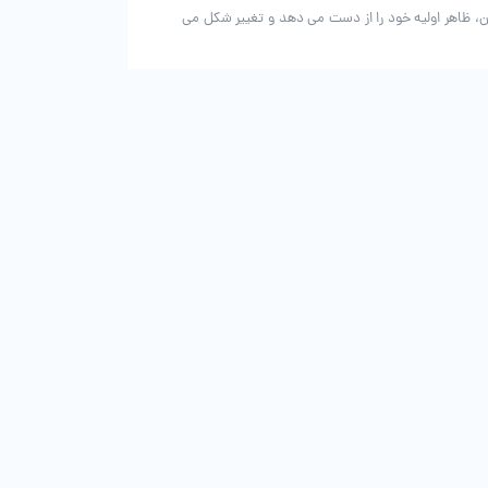
ن، ظاهر اولیه خود را از دست می دهد و تغییر شکل می
ن کمتری نسبت به فضای خانه و … چرک می شود. بنابراین
 زیرا این رنگ، رنگی خنثی و متناسب با تمام فصول سال
ت مناسب تهیه نمایید. البته کیفیت مد نظرتان نیز روی
دفتر مرکزی
جاده ساوه، سه راه آدران ، شهرک قلعه میر، خ مسجدجامع، پلاک 60