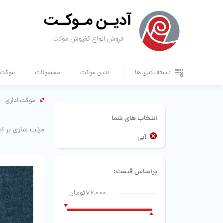
دسته بندی ها
آدین موکت
محصولات
موکت ا
موکت اداری
انتخاب های شما
مرتب سازی بر ا
آبی
براساس قیمت:
76,000تومان