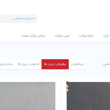
Products
search
رزان
اجاره موکت
نصب موکت
پخش موکت عمده
ساس
پیشفرض
پرفروش ترین ها
محبوب ترین ها
جدیدترین