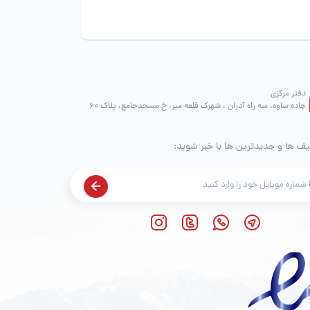
صفحه
صفحه
محصول
محصول
انتخاب
انتخاب
شوند
شوند
دفتر مرکزی
جاده ساوه، سه راه آدران ، شهرک قلعه میر، خ مسجدجامع، پلاک 60
یف ها و جدیدترین ها با خبر شوید: