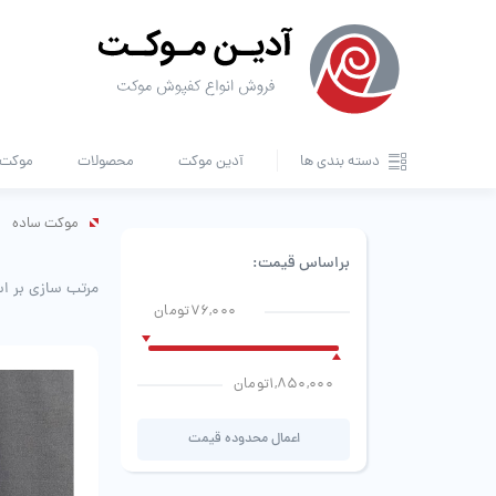
دسته بندی ها
آدین موکت
محصولات
موکت ا
موکت ساده
براساس قیمت:
مرتب سازی بر ا
76,000تومان
1,850,000تومان
اعمال محدوده قیمت