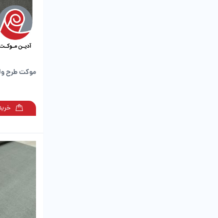
موکت طرح ولو
خرید