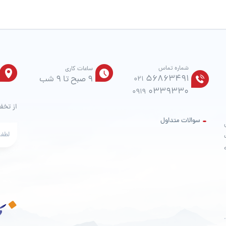
صفحه
محصول
انتخاب
شوند
شماره تماس
ساعات کاری
56863491
9 صبح تا 9 شب
021
0339330
0919
از تخف
سوالات متداول
ت