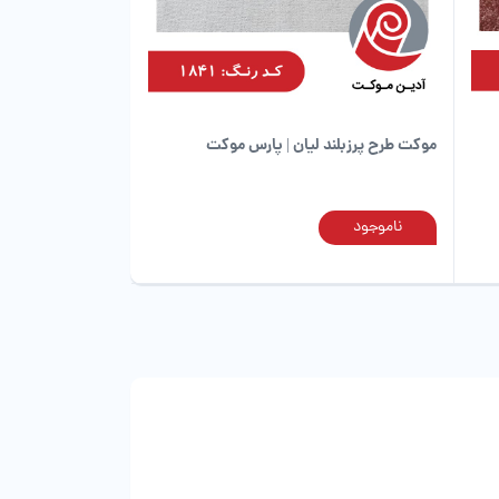
در
در
صفحه
صفحه
محصول
محصول
انتخاب
انتخاب
شوند
شوند
موکت طرح پرزبلند لیان | پارس موکت
ناموجود
این
این
محصول
محصول
دارای
دارای
انواع
انواع
مختلفی
مختلفی
می
می
باشد.
باشد.
گزینه
گزینه
ها
ها
ممکن
ممکن
است
است
در
در