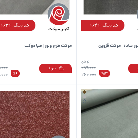
است
در
صفحه
محصول
انتخاب
شوند
ر ساده | موکت قزوین
موکت طرح ولور | صبا موکت
تومان
ت
,000
299,000
خرید
این
%9
%13
,000
260,000
محصول
دارای
انواع
مختلفی
می
باشد.
گزینه
ها
ممکن
است