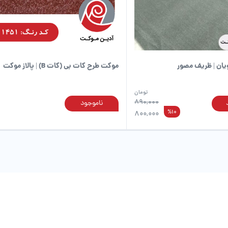
در
صفحه
محصول
انتخاب
شوند
ان | ظریف مصور
موکت طرح کات بی (کات B) | پالاز موکت
تومان
890,000
ناموجود
این
%10
800,000
محصول
دارای
انواع
مختلفی
می
باشد.
گزینه
ها
ممکن
است
در