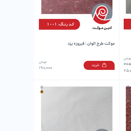
است
است
در
در
صفحه
صفحه
محصول
محصول
انتخاب
انتخاب
شوند
شوند
موکت طرح الوان | فیروزه یزد
ومان
تومان
275
خرید
این
این
190,000
250
محصول
محصول
دارای
دارای
انواع
انواع
مختلفی
مختلفی
می
می
باشد.
باشد.
گزینه
گزینه
ها
ها
ممکن
ممکن
است
است