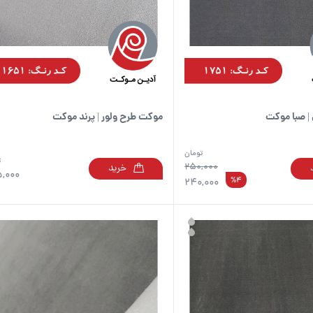
| صبا موکت
موکت طرح ولور | پرند موکت
تومان
ت
250,000
خرید
این
,000
%4
240,000
محصول
دارای
انواع
مختلفی
می
باشد.
گزینه
ها
ممکن