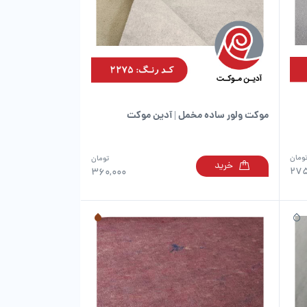
موکت ولور ساده مخمل | آدین موکت
ومان
تومان
خرید
این
این
275
360,000
محصول
محصول
دارای
دارای
انواع
انواع
مختلفی
مختلفی
می
می
باشد.
باشد.
گزینه
گزینه
ها
ها
ممکن
ممکن