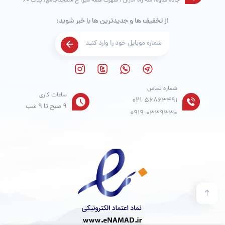
جاده ساوه، سه راه آدران ، شهرک قلعه میر، خ مسجدجامع، پلاک 60
از تخفیف ها و جدیدترین ها با خبر شوید:
شماره تماس
ساعات کاری
021
56863491
9 صبح تا 9 شب
0919
0339330