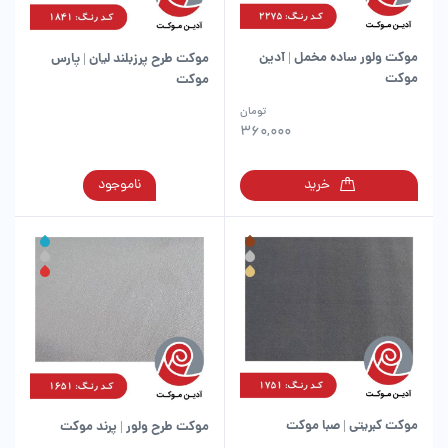
موکت ولور ساده مخمل | آدین
موکت طرح پرزبلند لیان | پارس
موکت
موکت
این
تومان
محصول
360,000
دارای
انواع
این
خرید
ناموجود
مختلفی
محصول
می
دارای
باشد.
انواع
گزینه
مختلفی
ها
می
ممکن
باشد.
است
گزینه
در
ها
صفحه
ممکن
محصول
است
انتخاب
در
شوند
موکت کبریتی | صبا موکت
موکت طرح ولور | پرند موکت
صفحه