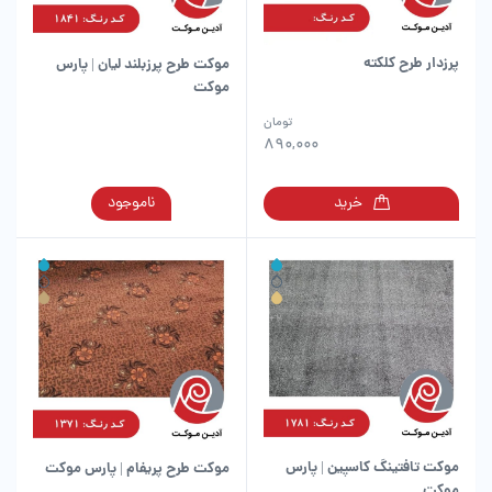
پرزدار طرح کلکته
موکت طرح پرزبلند لیان | پارس
موکت
تومان
890,000
این
خرید
ناموجود
محصول
دارای
انواع
مختلفی
می
باشد.
گزینه
ها
ممکن
است
در
موکت تافتینگ کاسپین | پارس
موکت طرح پریفام | پارس موکت
صفحه
موکت