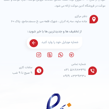
موکت در فروشگاه آدین موکت ارائه می شود.
دفتر مرکزی
جاده ساوه، سه راه آدران ، شهرک قلعه میر، خ مسجدجامع، پلاک 60
از تخفیف ها و جدیدترین ها با خبر شوید:
شماره تماس
ساعات کاری
021
56863491
9 صبح تا 9 شب
0919
0339330