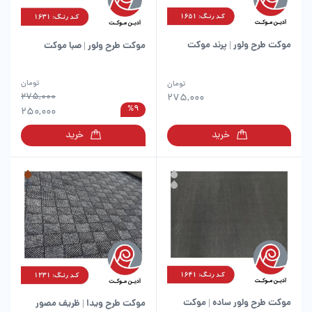
موکت طرح ولور | پرند موکت
موکت طرح ولور | صبا موکت
این
این
تومان
تومان
محصول
محصول
275,000
275,000
%9
دارای
دارای
250,000
انواع
انواع
خرید
خرید
مختلفی
مختلفی
می
می
باشد.
باشد.
گزینه
گزینه
ها
ها
ممکن
ممکن
است
است
در
در
صفحه
صفحه
محصول
محصول
انتخاب
انتخاب
شوند
شوند
موکت طرح ولور ساده | موکت
موکت طرح ویدا | ظریف مصور