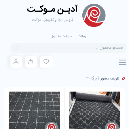
وبلاگ
سوالات متداول
Products
search
ظریف مصور
|
برگه 3