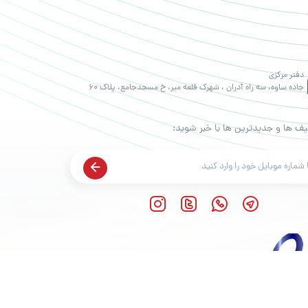
دفتر مرکزی
جاده ساوه، سه راه آدران ، شهرک قلعه میر، خ مسجدجامع، پلاک 60
یف ها و جدیدترین ها با خبر شوید: