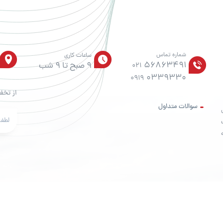
شماره تماس
ساعات کاری
56863491
9 صبح تا 9 شب
021
0339330
0919
از تخف
سوالات متداول
ت