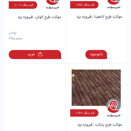
موکت طرح آناهیتا | فیروزه یزد
موکت طرح الوان | فیروزه یزد
این
تومان
محصول
190,000
دارای
انواع
این
ناموجود
خرید
مختلفی
محصول
می
دارای
باشد.
انواع
گزینه
مختلفی
ها
می
ممکن
باشد.
است
گزینه
در
ها
صفحه
ممکن
محصول
است
انتخاب
در
شوند
موکت طرح پارکت | فیروزه یزد
صفحه