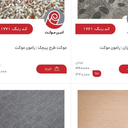
ن | رامون موکت
موکت طرح پیچک | رامون موکت
تومان
ت
360,000
خرید
این
,000
%11
320,000
محصول
دارای
انواع
مختلفی
می
باشد.
گزینه
ها
ممکن