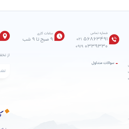
محصول
انتخاب
شوند
شماره تماس
ساعات کاری
56863491
9 صبح تا 9 شب
021
0339330
0919
از تخف
سوالات متداول
ت