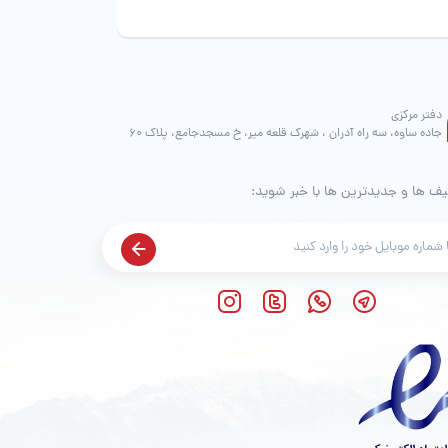
دفتر مرکزی
جاده ساوه، سه راه آدران ، شهرک قلعه میر، خ مسجدجامع، پلاک 60
یف ها و جدیدترین ها با خبر شوید: