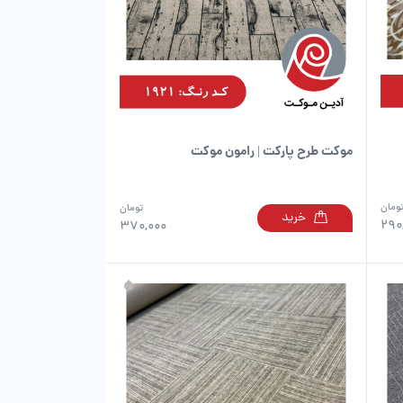
موکت طرح پارکت | رامون موکت
ومان
تومان
خرید
این
این
290
370,000
محصول
محصول
دارای
دارای
انواع
انواع
مختلفی
مختلفی
می
می
باشد.
باشد.
گزینه
گزینه
ها
ها
ممکن
ممکن