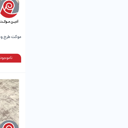
موکت طرح ون
ناموجود