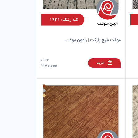
در
در
صفحه
صفحه
محصول
محصول
انتخاب
انتخاب
شوند
شوند
موکت طرح پارکت | رامون موکت
تومان
خرید
این
این
370,000
محصول
محصول
دارای
دارای
انواع
انواع
مختلفی
مختلفی
می
می
باشد.
باشد.
گزینه
گزینه
ها
ها
ممکن
ممکن
است
است
در
در