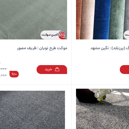
(پرزبلند) | نگین مشهد
موکت طرح نویان | ظریف مصور
ت
,000
خرید
این
%10
,000
محصول
دارای
انواع
مختلفی
می
باشد.
گزینه
ها
ممکن