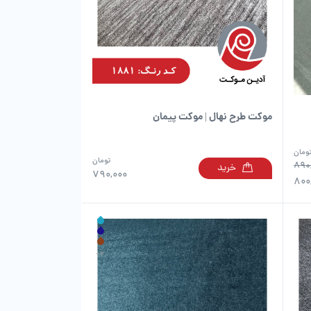
موکت طرح نهال | موکت پیمان
ومان
تومان
890
خرید
این
این
790,000
800
محصول
محصول
دارای
دارای
انواع
انواع
مختلفی
مختلفی
می
می
باشد.
باشد.
گزینه
گزینه
ها
ها
ممکن
ممکن