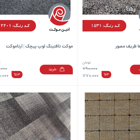
است
در
صفحه
محصول
انتخاب
شوند
ا ظریف مصور
موکت تافتینگ لوپ پیچک | آرتاموکت
تومان
ت
,000
790,000
خرید
%13
%3
,000
770,000