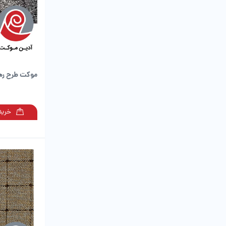
موکت طرح ره
خرید