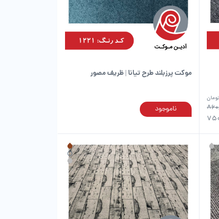
است
است
در
در
صفحه
صفحه
محصول
محصول
انتخاب
انتخاب
شوند
شوند
موکت پرزبلند طرح تیانا | ظریف مصور
ومان
860
ناموجود
این
این
750
محصول
محصول
دارای
دارای
انواع
انواع
مختلفی
مختلفی
می
می
باشد.
باشد.
گزینه
گزینه
ها
ها
ممکن
ممکن
است
است