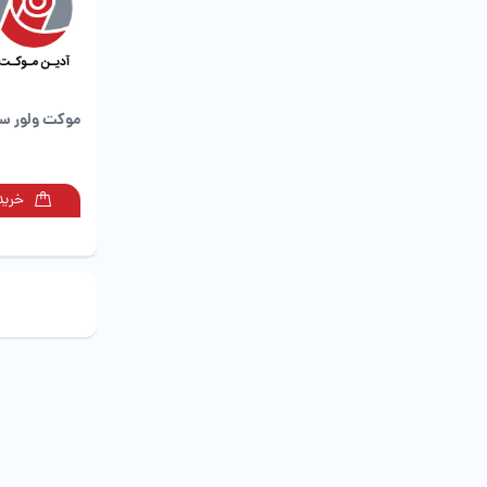
موکت ولور سا
خرید