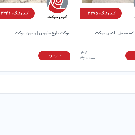
صفحه
محصول
انتخاب
شوند
ده مخمل | آدین موکت
موکت طرح ملورین | رامون موکت
تومان
ناموجود
این
360,000
محصول
دارای
انواع
مختلفی
می
باشد.
گزینه
ها
ممکن
است
در
صفحه