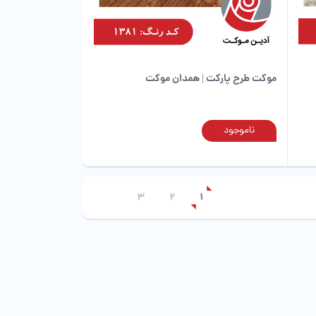
صفحه
صفحه
محصول
محصول
انتخاب
انتخاب
شوند
شوند
موکت طرح پارکت | همدان موکت
ناموجود
این
این
محصول
محصول
دارای
دارای
انواع
انواع
مختلفی
مختلفی
3
2
1
می
می
باشد.
باشد.
گزینه
گزینه
ها
ها
ممکن
ممکن
است
است
در
در
صفحه
صفحه