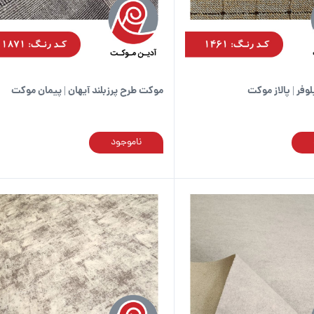
فر | پالاز موکت
موکت طرح پرزبلند آیهان | پیمان موکت
ناموجود
این
محصول
دارای
انواع
مختلفی
می
باشد.
گزینه
ها
ممکن
است
در