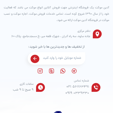
آدین موکت یک فروشگاه اینترنتی جهت فروش آنلاین انواع موکت می باشد که فعالیت
خود را از سال ۱۳۹۰ شروع کرده است. تمامی خدمات فروش موکت، اجاره موکت و نصب
موکت در فروشگاه آدین موکت ارائه می شود.
دفتر مرکزی
جاده ساوه، سه راه آدران ، شهرک قلعه میر، خ مسجدجامع، پلاک 60
از تخفیف ها و جدیدترین ها با خبر شوید:
شماره تماس
ساعات کاری
021
56863491
9 صبح تا 9 شب
0919
0339330