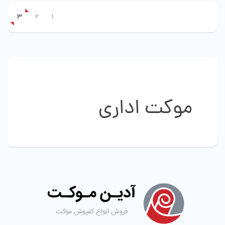
باشد.
گزینه
3
2
1
ها
ممکن
است
در
صفحه
محصول
انتخاب
موکت اداری
شوند