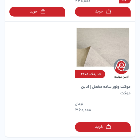
دارای
240,000
دارای
انواع
انواع
خرید
خرید
مختلفی
مختلفی
می
می
باشد.
باشد.
گزینه
گزینه
ها
ها
ممکن
ممکن
است
است
در
در
صفحه
صفحه
محصول
محصول
انتخاب
انتخاب
شوند
شوند
موکت ولور ساده مخمل | آدین
موکت
این
تومان
محصول
360,000
دارای
انواع
خرید
مختلفی
می