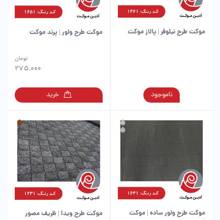
موکت طرح نیلوفر | پالاز موکت
موکت طرح ولور | پرند موکت
این
تومان
محصول
275,000
دارای
انواع
این
ناموجود
خرید
مختلفی
محصول
می
دارای
باشد.
انواع
گزینه
مختلفی
ها
می
ممکن
باشد.
است
گزینه
در
ها
صفحه
ممکن
محصول
است
انتخاب
در
شوند
موکت طرح ولور ساده | موکت
موکت طرح ویدا | ظریف مصور
صفحه