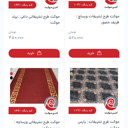
موکت طرح تشریفات ورساچ |
موکت طرح تشریفاتی داغی | پرند
ظریف مصور
موکت
این
این
تومان
تومان
محصول
محصول
450,000
520,000
دارای
دارای
انواع
انواع
خرید
خرید
مختلفی
مختلفی
می
می
باشد.
باشد.
گزینه
گزینه
ها
ها
ممکن
ممکن
است
است
در
در
صفحه
صفحه
محصول
محصول
انتخاب
انتخاب
شوند
شوند
موکت طرح تشریفات | پارس
موکت طرح تشریفاتی ورساچه |