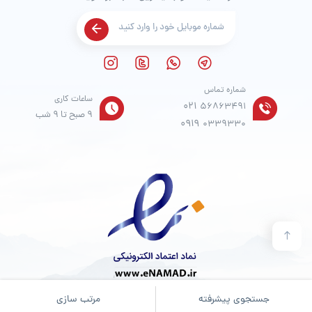
شماره تماس
ساعات کاری
021
56863491
9 صبح تا 9 شب
0919
0339330
جستجوی پیشرفته
مرتب سازی
© تمامی حقوق مادی و معنوی برای فروشگاه
آدین موکت
محفوظ است.