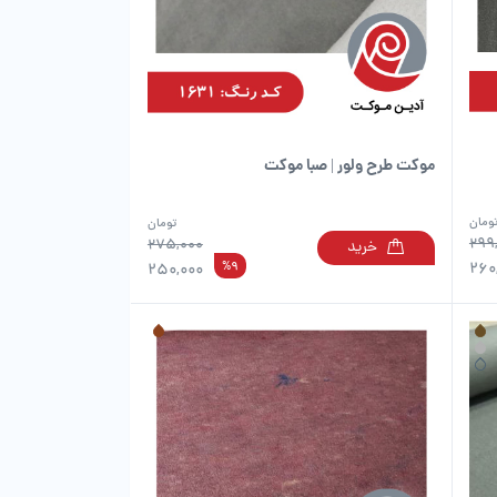
است
است
در
در
صفحه
صفحه
محصول
محصول
انتخاب
انتخاب
شوند
شوند
موکت طرح ولور | صبا موکت
ومان
تومان
299
275,000
خرید
این
این
%9
260
250,000
محصول
محصول
دارای
دارای
انواع
انواع
مختلفی
مختلفی
می
می
باشد.
باشد.
گزینه
گزینه
ها
ها
ممکن
ممکن
است
است