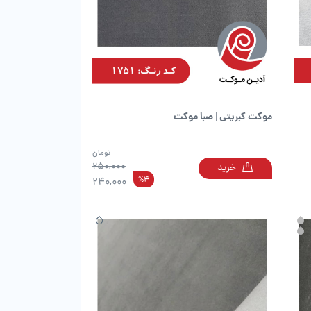
موکت کبریتی | صبا موکت
تومان
250,000
خرید
این
این
%4
240,000
محصول
محصول
دارای
دارای
انواع
انواع
مختلفی
مختلفی
می
می
باشد.
باشد.
گزینه
گزینه
ها
ها
ممکن
ممکن