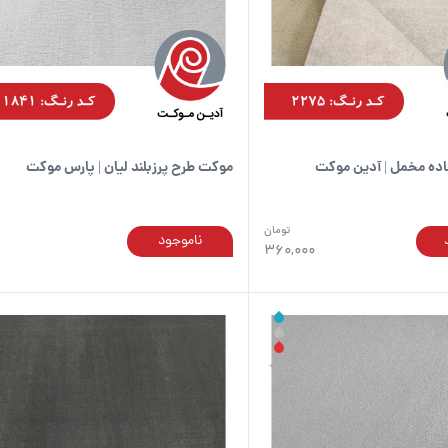
ده مخمل | آدین موکت
موکت طرح پرزبلند لیان | پارس موکت
تومان
ناموجود
این
360,000
محصول
دارای
انواع
مختلفی
می
باشد.
گزینه
ها
ممکن