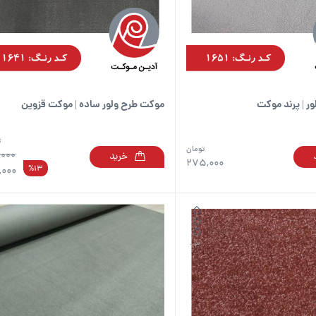
است
در
صفحه
محصول
انتخاب
شوند
ر | پرند موکت
موکت طرح ولور ساده | موکت قزوین
ت
تومان
,000
خرید
این
275,000
%13
,000
محصول
دارای
انواع
مختلفی
می
باشد.
گزینه
ها
ممکن
است