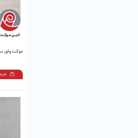
موکت ولور سا
خرید