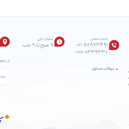
صفحه
محصول
انتخاب
شوند
شماره تماس
ساعات کاری
56863491
9 صبح تا 9 شب
021
0339330
0919
از تخف
سوالات متداول
ت