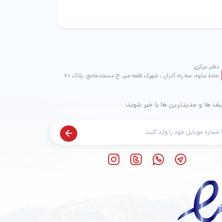
صفحه
صفحه
محصول
محصول
انتخاب
انتخاب
شوند
شوند
دفتر مرکزی
جاده ساوه، سه راه آدران ، شهرک قلعه میر، خ مسجدجامع، پلاک 60
یف ها و جدیدترین ها با خبر شوید: