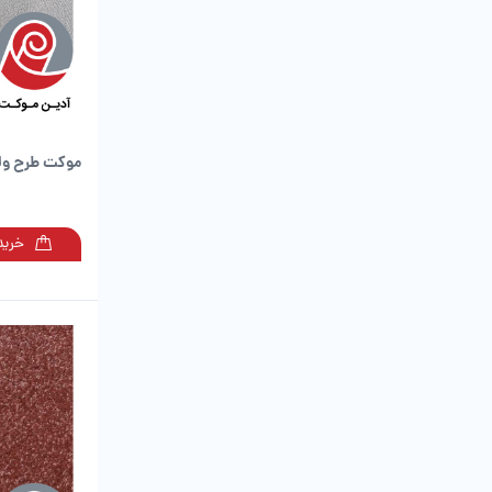
موکت طرح ولو
خرید