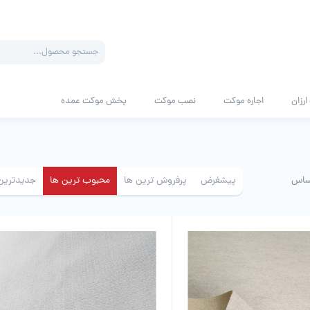
Products
search
رزان
اجاره موکت
نصب موکت
پخش موکت عمده
ساس
پیشفرض
پرفروش ترین ها
محبوب ترین ها
جدیدترین