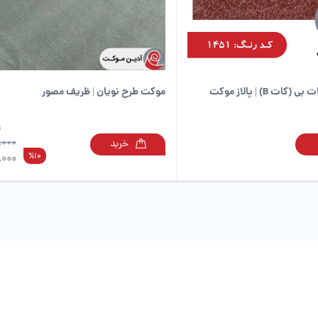
در
صفحه
محصول
انتخاب
شوند
ت B) | پالاز موکت
موکت طرح نویان | ظریف مصور
ت
,000
خرید
این
%10
,000
محصول
دارای
انواع
مختلفی
می
باشد.
گزینه
ها
ممکن
است
در