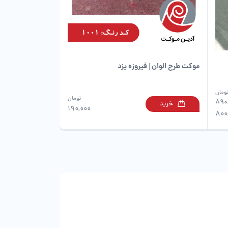
در
در
صفحه
صفحه
محصول
محصول
انتخاب
انتخاب
شوند
شوند
موکت طرح الوان | فیروزه یزد
ومان
تومان
890
خرید
این
این
190,000
800
محصول
محصول
دارای
دارای
انواع
انواع
مختلفی
مختلفی
می
می
باشد.
باشد.
گزینه
گزینه
ها
ها
ممکن
ممکن
است
است
در
در