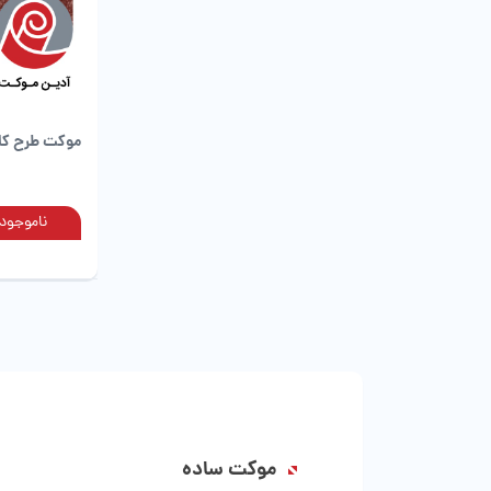
موکت طرح کات بی (کا
ناموجود
موکت ساده