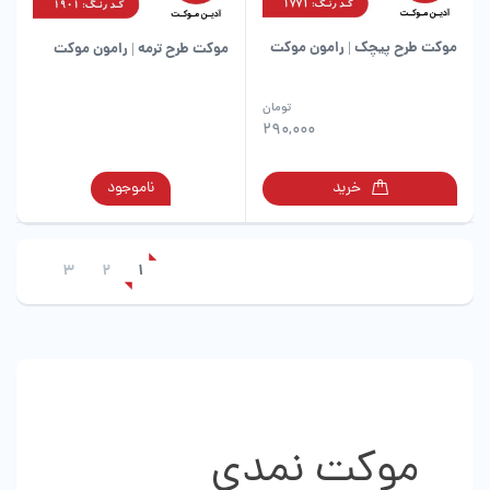
محصول
است
انتخاب
در
شوند
موکت طرح پیچک | رامون موکت
موکت طرح ترمه | رامون موکت
صفحه
محصول
انتخاب
این
تومان
شوند
محصول
290,000
دارای
انواع
این
خرید
ناموجود
مختلفی
محصول
می
دارای
باشد.
انواع
گزینه
3
2
1
مختلفی
ها
می
ممکن
باشد.
است
گزینه
در
ها
صفحه
ممکن
محصول
است
انتخاب
در
موکت نمدی
شوند
صفحه
محصول