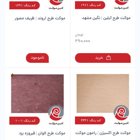
موکت طرح آیلین | نگین مشهد
موکت طرح اروند | ظریف مصور
این
تومان
محصول
290,000
دارای
انواع
این
خرید
ناموجود
مختلفی
محصول
می
دارای
باشد.
انواع
گزینه
مختلفی
ها
می
ممکن
باشد.
است
گزینه
در
ها
صفحه
ممکن
محصول
است
انتخاب
در
شوند
موکت طرح اکسیژن | رامون موکت
موکت طرح الوان | فیروزه یزد
صفحه