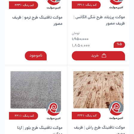
موکت پرزبلند طرح شگی الگانس |
موکت تافتینگ طرح ترمو | ظریف
ظریف مصور
مصور
این
تومان
محصول
1,950,000
%5
دارای
1,850,000
انواع
این
خرید
ناموجود
مختلفی
محصول
می
دارای
باشد.
انواع
گزینه
مختلفی
ها
می
ممکن
باشد.
است
گزینه
در
ها
صفحه
ممکن
محصول
است
انتخاب
در
شوند
موکت تافتینگ طرح راش | ظریف
موکت تافتینگ طرح بلور | آرتا
صفحه