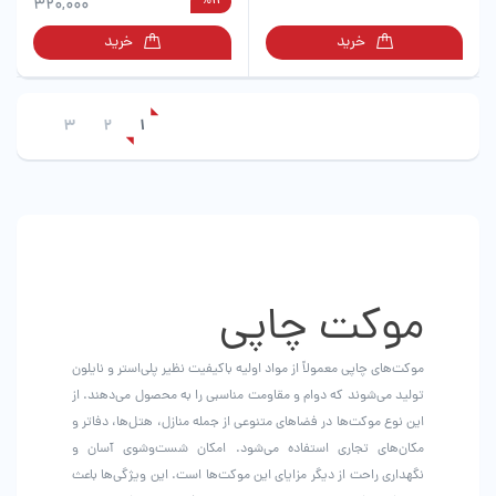
%11
دارای
دارای
320,000
انواع
انواع
خرید
خرید
مختلفی
مختلفی
می
می
باشد.
باشد.
گزینه
گزینه
3
2
1
ها
ها
ممکن
ممکن
است
است
در
در
صفحه
صفحه
محصول
محصول
انتخاب
انتخاب
موکت چاپی
شوند
شوند
موکت‌های چاپی معمولاً از مواد اولیه باکیفیت نظیر پلی‌استر و نایلون
تولید می‌شوند که دوام و مقاومت مناسبی را به محصول می‌دهند. از
این نوع موکت‌ها در فضاهای متنوعی از جمله منازل، هتل‌ها، دفاتر و
مکان‌های تجاری استفاده می‌شود. امکان شست‌وشوی آسان و
نگهداری راحت از دیگر مزایای این موکت‌ها است. این ویژگی‌ها باعث