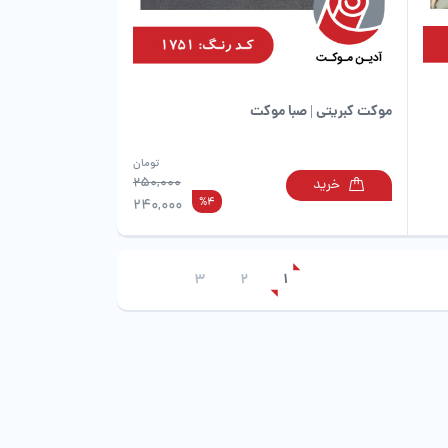
صفحه
صفحه
محصول
محصول
انتخاب
انتخاب
شوند
شوند
موکت کبریتی | صبا موکت
تومان
250,000
خرید
این
این
%4
240,000
محصول
محصول
دارای
دارای
انواع
انواع
مختلفی
مختلفی
3
2
1
می
می
باشد.
باشد.
گزینه
گزینه
ها
ها
ممکن
ممکن
است
است
در
در
صفحه
صفحه