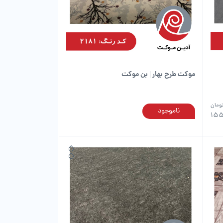
است
است
در
در
صفحه
صفحه
محصول
محصول
انتخاب
انتخاب
شوند
شوند
موکت طرح بهار | بن موکت
ومان
ناموجود
این
این
155
محصول
محصول
دارای
دارای
انواع
انواع
مختلفی
مختلفی
می
می
باشد.
باشد.
گزینه
گزینه
ها
ها
ممکن
ممکن
است
است