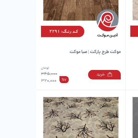
موکت طرح پارکت | صبا موکت
تومان
345,000
خرید
این
این
%7
320,000
محصول
محصول
دارای
دارای
انواع
انواع
مختلفی
مختلفی
می
می
باشد.
باشد.
گزینه
گزینه
ها
ها
ممکن
ممکن