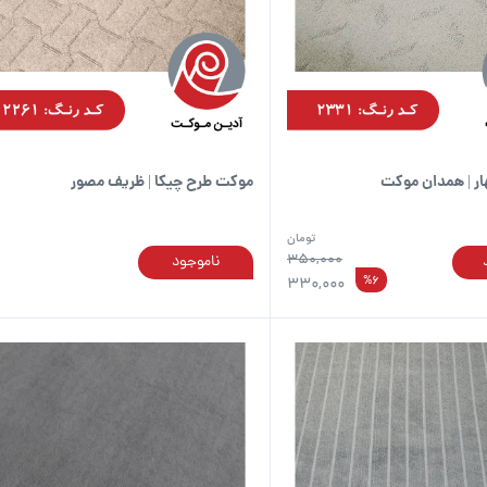
ر | همدان موکت
موکت طرح چیکا | ظریف مصور
تومان
350,000
ناموجود
این
%6
330,000
محصول
دارای
انواع
مختلفی
می
باشد.
گزینه
ها
ممکن