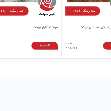
صفحه
محصول
انتخاب
شوند
امیکی | همدان موکت
موکت اتاق کودک
تومان
ناموجود
این
290,000
محصول
دارای
انواع
مختلفی
می
باشد.
گزینه
ها
ممکن
است
در
صفحه