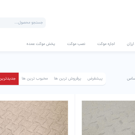
Products
search
رزان
اجاره موکت
نصب موکت
پخش موکت عمده
ساس
پیشفرض
پرفروش ترین ها
محبوب ترین ها
جدیدترین