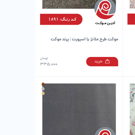
در
در
صفحه
صفحه
محصول
محصول
انتخاب
انتخاب
شوند
شوند
موکت طرح ملانژ یا اسپورت | پرند موکت
تومان
خرید
این
این
335,000
محصول
محصول
دارای
دارای
انواع
انواع
مختلفی
مختلفی
می
می
باشد.
باشد.
گزینه
گزینه
ها
ها
ممکن
ممکن
است
است
در
در