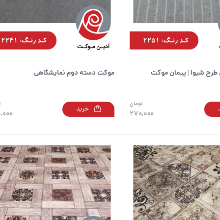
است
در
صفحه
محصول
انتخاب
شوند
طرح شیوا | پیمان موکت
موکت دسته دوم نمایشگاهی
تومان
ت
خرید
این
,000
270,000
محصول
دارای
انواع
مختلفی
می
باشد.
گزینه
ها
ممکن
است