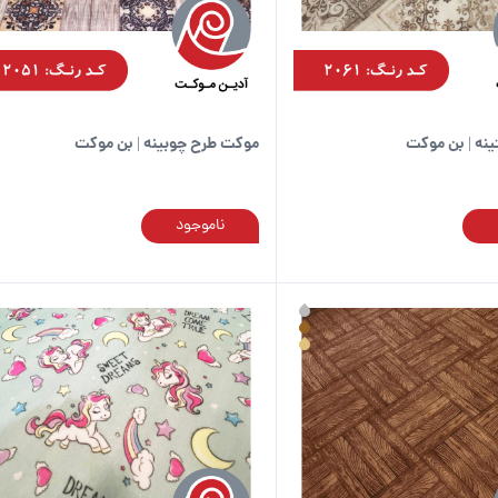
در
صفحه
محصول
انتخاب
شوند
نه | بن موکت
موکت طرح چوبینه | بن موکت
ناموجود
این
محصول
دارای
انواع
مختلفی
می
باشد.
گزینه
ها
ممکن
است
در