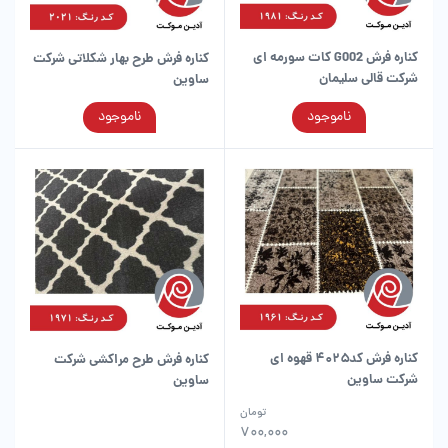
کناره فرش G002 کات سورمه ای
کناره فرش طرح بهار شکلاتی شرکت
شرکت قالی سلیمان
ساوین
این
این
ناموجود
ناموجود
محصول
محصول
دارای
دارای
انواع
انواع
مختلفی
مختلفی
می
می
باشد.
باشد.
گزینه
گزینه
ها
ها
ممکن
ممکن
است
است
در
در
کناره فرش کد۴۰۲۵ قهوه ای
کناره فرش طرح مراکشی شرکت
صفحه
صفحه
شرکت ساوین
ساوین
محصول
محصول
انتخاب
انتخاب
این
تومان
شوند
شوند
محصول
700,000