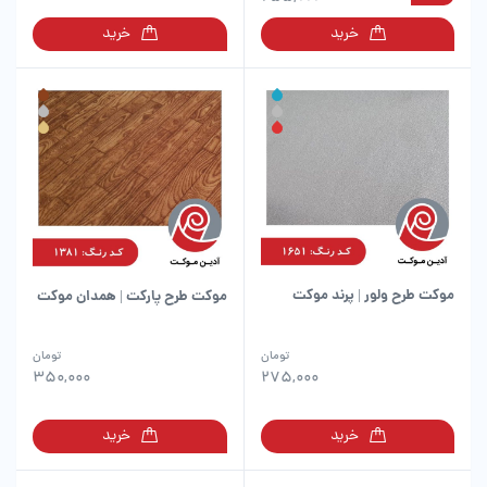
انواع
انواع
خرید
خرید
مختلفی
مختلفی
می
می
باشد.
باشد.
گزینه
گزینه
ها
ها
ممکن
ممکن
است
است
در
در
صفحه
صفحه
محصول
محصول
انتخاب
انتخاب
شوند
شوند
موکت طرح ولور | پرند موکت
موکت طرح پارکت | همدان موکت
این
این
تومان
تومان
محصول
محصول
350,000
275,000
دارای
دارای
انواع
انواع
خرید
خرید
مختلفی
مختلفی
می
می