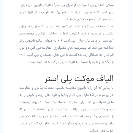
ممکن کاهش پیدا میکند. از انواع پر مصرف الیاف نایلون می توان
پلی آمید 6.6 و پلی آمید 6 را نام برد که هر یک از آنها دارای
خصوصیت منحصر به فردی هستند.
هر دو نوع نایلون 6 و 6.6، دارای کربن، هیدروژن، اکسیژن و نیتروژن
یکسانی هستند و تنها تفاوت آنها در ساختار ترکیبی مونومرهای
آنهاست. برای سالیان سال، پلی آمید 6.6 به عنوان الیاف نایلونی برتر
شناخته می شد اما پیشرفت های تکنولوژی، تفاوت بین این دو نوع
الیاف را به حداقل رسانده است. با این حال، همچنان پلی آمید 6.6
جایگاه برتر خود را نسبت به الیاف دیگر موکت حفظ کرده است.
الیاف موکت پلی استر
تا زمانی که آن را با نایلون مقایسه نکنیم، انعطاف پذیری و مقاومت
خوبی در برابر لکه دارد. پلی استر رنگها و طرح های زیاد و خوبی را به
ما پیشنهاد می کند. پلی استر ضد حساسیت است، در برابر رطوبت،
بید و کپک زدن مقاوم و ارزانتر از پشم و نایلون میباشد. تا زمانی که
از لکه های روغنی محافظت شود، قابلیت تمیز کردن و نظافت خوبی
دارد و همچنین با شامپو و دیگر تمیز کننده های موکت نیز بسیار
خوب عمل میکند.