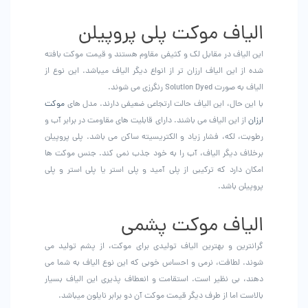
الیاف موکت پلی پروپیلن
این الیاف در مقابل لک و کثیفی مقاوم هستند و قیمت موکت بافته
شده از این الیاف ارزان تر از انواع دیگر الیاف میباشد. این نوع از
الیاف به صورت Solution Dyed رنگرزی مي شوند.
با این حال، این الیاف حالت ارتجاعی ضعیفی دارند. مدل های
موکت
ارزان
از این الیاف می باشند. دارای قابلیت های مقاومت در برابر آب و
رطوبت، لکه، فشار زیاد و الکتریسیته ساکن می باشد. پلی پروپیلن
برخلاف دیگر الیاف، آب را به خود جذب نمی کند. جنس موکت ها
امکان دارد که ترکیبی از پلی آمید و پلی استر یا پلی استر و پلی
پروپیلن باشد.
الیاف موکت پشمی
گرانترین و بهترین الیاف تولیدی برای موکت، از پشم تولید می
شوند. لطافت، نرمی و احساس خوبی که این نوع الیاف به شما می
دهند، بي نظير است. استقامت و انعطاف پذیری این الیاف بسیار
بالاست اما از طرف دیگر قیمت موکت آن دو برابر نایلون میباشد.