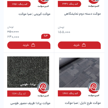
موکت دسته دوم نمایشگاهی
موکت کبریتی | صبا موکت
این
این
تومان
تومان
محصول
محصول
250,000
155,000
%4
دارای
دارای
240,000
انواع
انواع
خرید
خرید
مختلفی
مختلفی
می
می
باشد.
باشد.
گزینه
گزینه
ها
ها
ممکن
ممکن
است
است
در
در
صفحه
صفحه
محصول
محصول
انتخاب
انتخاب
شوند
شوند
موکت طرح تایل | صبا موکت
موکت پرادا ظریف مصور طوسی