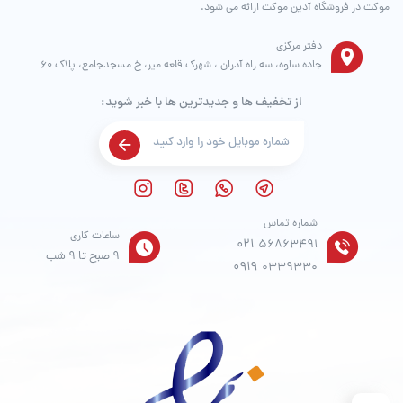
موکت در فروشگاه آدین موکت ارائه می شود.
دفتر مرکزی
جاده ساوه، سه راه آدران ، شهرک قلعه میر، خ مسجدجامع، پلاک 60
از تخفیف ها و جدیدترین ها با خبر شوید:
شماره تماس
ساعات کاری
021
56863491
9 صبح تا 9 شب
0919
0339330