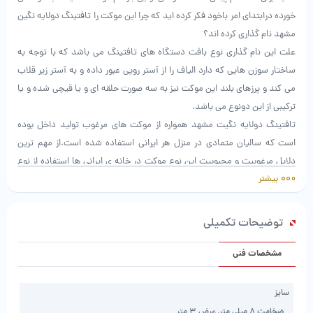
خورده درابتدای امر باخود فکر کرده اید که چرا این موکت را تافتینگ دولایه نگین
مشهد نام گذاری کرده اند؟
علت این نام گذاری نوع بافت دستگاه های تافتینگ می باشد که با توجه به
ساختار سوزن هایی که دارد الیاف را از آستر رویی عبور داده و به آستر زیر قلاب
می کند و پرزهای بلند این موکت نیز به سه صورت حلقه ای و یا قیچی شده و یا
ترکیبی از این دونوع می باشد.
تافتینگ دولایه نگیت مشهد همواره از موکت های مرغوب تولید داخل بوده
است که سالیان متمادی در منزل هر ایرانی استفاده شده است.از مهم ترین
دلایل مرغوبیت و محبوبیت این نوع موکت در خانه ی ایرانی ها استفاده از نوع
بیشتر
خالص الیاف در بافت آن است که انعطاف پذیری بالایی را در موکت بوجود آورده
که این انعطاف پذیری موجب احساس راحتی ای بسیار بسیار شبیه به فرش در
هنگام راه رفتن و قدم گذاشتن بر روی موکت را به مشتری می دهد.
توضیحات تکمیلی
از تافتینگ دولایه در مکان هایی مانند آشپزخانه،راهروی انوبوس های بین شهری
و دیگر مکان هایی که در ادامه ذکر خواهد شد استفاده می شود.
مشخصات فنی
سایز
مزایای موکت تافتینگ:
ضخامت 8 میلی متر, عرض 3 متر