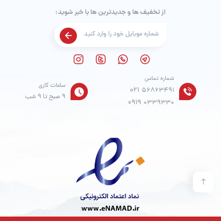
از تخفیف ها و جدیدترین ها با خبر شوید:
شماره تماس
ساعات کاری
021
56863491
9 صبح تا 9 شب
0919
0339330