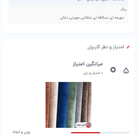
1.
نرمی و لطافت بالا:
با در نظر داشتن این نکته که تافتینگ ها از پرزهای بلند
رنگ
تشکیل و بافته می شوند می توان به راحتی به این خاصیت تافتینگ ها پی
سورمه ای, نسکافه ای, شکلاتی, صورتی, ذغالی
برد.این ویژگی باعث ایجاد احساسی خوب و آرام در هنگام راه رفتن و قدم
برداشتن بر روی این موکت می شود که بسته به مکانی که قرار است در آنجا از این
موکت استفاده کنید،می توانید احساس آرام تر و خوشایند تری را برای خود در آن
مکان ایجاد کنید.
امتیاز و نظر کاربران
2.
بهترین جایگزین فرش:
همانطور که در بالا بیان کردیم تافتینگ ها دارای پرزهای
0
میانگین امتیاز
5
بلندی هستند که یکی دیگر از مزایای این نوع پرز،شبیه کردن تافتینگ به فرش
/
0 امتیاز و رای
است به طوری که در اکثر اوقات به دلیل قیمت مقرون به صرفه تری که نسبت به
فرش دارد به طور کلی جایگزین فرش درخانه های ایرانی ها می شود.
3.
تنوع بالا و جذاب در طرح و رنگ:
به دلیل نوع خاص بافت تافتینگ ها با
دستگاه های خاص سوزنی،می توان به راحتی انواع طرح های زیبا و جذاب را برای
بافتن این نوع موکت ها انتخاب و طراحی کرد.از این ویژگی می توان این را
برداشت کرد که تافتینگ ها برای پوشاندن و زیبا کردن اتاق نشیمن و دکوراسیون
کلی منزل هم کاربرد بسیار مفیدی دارد.
وزن و ابعاد