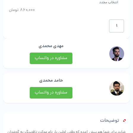
انتخاب مجدد
860,000
تومان
موکت
تافتینگ
(پرزبلند)
|
مهدی محمدی
نگین
مشهد
مشاوره در واتساپ
عدد
حامد محمدی
مشاوره در واتساپ
توضیحات
شاید برای شما هم پیش آمده که وقتی اولین بار نام موکت تافتینگ به گوشتان