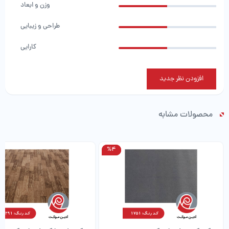
وزن و ابعاد
طراحی و زیبایی
کارایی
افزودن نظر جدید
محصولات مشابه
%4
%4