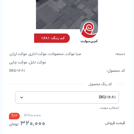
دسته:
صبا موکت
,
محصولات
,
موکت اداری
,
موکت ارزان
,
موکت تایل
,
موکت چاپی
کد محصول:
SKU-1681
کد رنگ محصول
انتخاب مجدد
380,000
قیمت
قیمت
%16
320,000
فعلی:
اصلی:
قیمت فروش
تومان
320,000تو