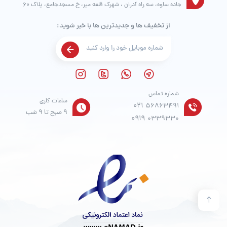
جاده ساوه، سه راه آدران ، شهرک قلعه میر، خ مسجدجامع، پلاک 60
از تخفیف ها و جدیدترین ها با خبر شوید:
شماره تماس
ساعات کاری
021
56863491
9 صبح تا 9 شب
0919
0339330