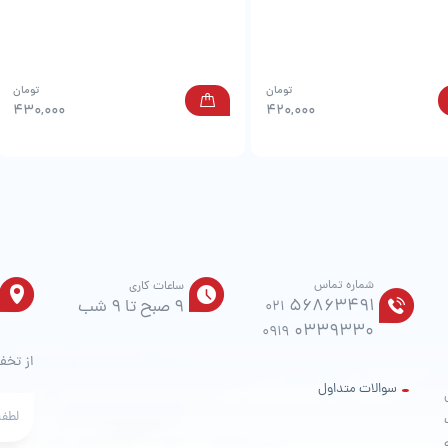
تومان
تومان
430,000
420,000
شماره تماس
ساعات کاری
56863491
9 صبح تا 9 شب
021
0339330
0919
از تخف
سوالات متداول
ت