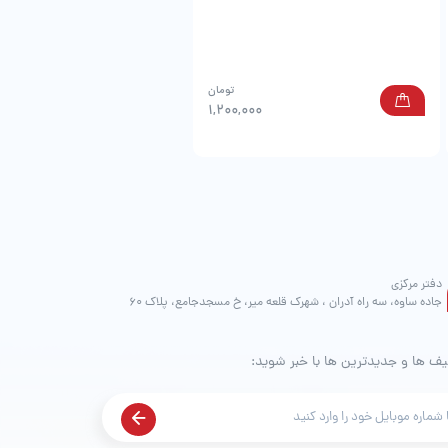
تومان
0
1,200,000
دفتر مرکزی
جاده ساوه، سه راه آدران ، شهرک قلعه میر، خ مسجدجامع، پلاک 60
یف ها و جدیدترین ها با خبر شوید: