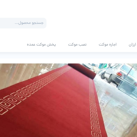
Products
search
رزان
اجاره موکت
نصب موکت
پخش موکت عمده