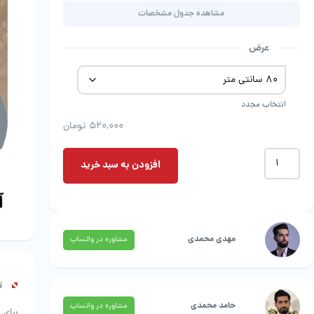
مشاهده جدول مشخصات
عرض
انتخاب مجدد
520,000
تومان
موکت
افزودن به سبد خرید
طرح
تشریفات
ورساچ
|
ظریف
مهدی محمدی
مشاوره در واتساپ
مصور
عدد
ت
حامد محمدی
مشاوره در واتساپ
برای 