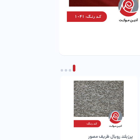
پرزبلند رویال ظریف مصور
طرح چیچک شرکت ظریف مصور