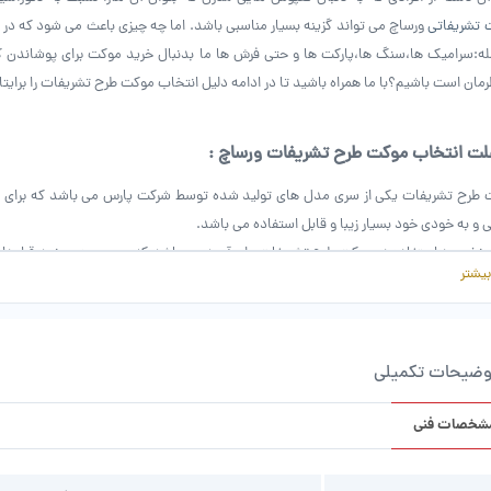
 تشریفاتی
ورساچ می تواند گزینه بسیار مناسبی باشد. اما چه چیزی باعث می شود که در م
له:سرامیک ها،سنگ ها،پارکت ها و حتی فرش ها ما بدنبال خرید موکت برای پوشاندن کف
مان است باشیم؟با ما همراه باشید تا در ادامه دلیل انتخاب موکت طرح تشریفات را برایتان
لت انتخاب موکت طرح تشریفات ورساچ :
طرح تشریفات یکی از سری مدل های تولید شده توسط شرکت پارس می باشد که برای م
ی و به خودی خود بسیار زیبا و قابل استفاده می باشد.
خ مورد استفاده در موکت طرح تشریفات پلی آمید می باشد که بر روی جنس نمد قرار د
بیشتر
می باشد.
طرح تشریفات در سه رنگ بسیار جذاب یاسی،بادامی و نسکافه ای با نقش ونگار های اسلی
 ی فرهنگ و هنر غنی ایرانی می باشد .
ای استفاده شده در این موکت ارزان،شفاف و زنده و همچنین کاملا ثابت هستند که البت
وضیحات تکمیلی
 بابت کم رنگ شدن آن ها بعد از شست و شو خیال شمارا از بابت دردسرهای کثیف شدنش ت
شخصات فنی
گر ویژگی های موکت طرح تشریفات می توان به مقاومت آن نسبت به اشعه های مضر اشاره 
بی بسیار مناسب برای استفاده ی شما می باشد.
ن این موکت می تواند عایق مورد انتظار شما در برابر گرما و سرما و همپنین صدا باشد.