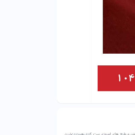
سیون و طرح های امروزی ست کنند،هستند؛خرید