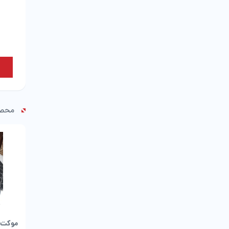
محصو
موکت ط