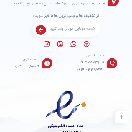
جاده ساوه، سه راه آدران ، شهرک قلعه میر، خ مسجدجامع، پلاک 60
از تخفیف ها و جدیدترین ها با خبر شوید:
شماره تماس
ساعات کاری
021
56863491
9 صبح تا 9 شب
0919
0339330