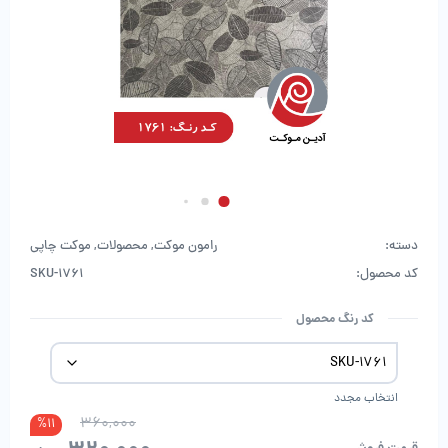
دسته:
رامون موکت
,
محصولات
,
موکت چاپی
کد محصول:
SKU-1761
کد رنگ محصول
انتخاب مجدد
360,000
قیمت
قیمت
%11
فعلی:
اصلی: