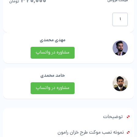
320,000
قیمت فروش
تومان
320,000تو
بود.
موکت
طرح
خزان
|
مهدی محمدی
رامون
موکت
مشاوره در واتساپ
عدد
حامد محمدی
مشاوره در واتساپ
توضیحات
نمونه نصب موکت طرح خزان رامون