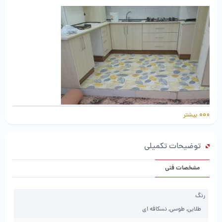
بیشتر
توضیحات تکمیلی
نمونه نصب موکت خزان رامون
مشخصات فنی
رنگ
طلایی, طوسی, نسکافه ای