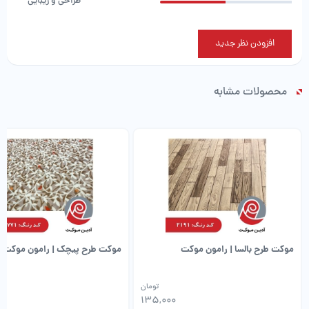
طراحی و زیبایی
افزودن نظر جدید
محصولات مشابه
موکت طرح بالسا | رامون موکت
موکت طرح پیچک | رامون موکت
تومان
0
135,000