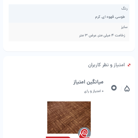
رنگ
طوسی, قهوه ای, کرم
سایز
زخامت 4 میلی متر, عرض 3 متر
امتیاز و نظر کاربران
0
میانگین امتیاز
5
/
0 امتیاز و رای