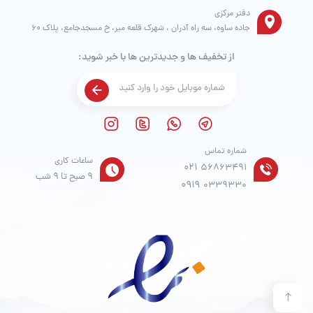
دفتر مرکزی
جاده ساوه، سه راه آدران ، شهرک قلعه میر، خ مسجدجامع، پلاک 60
از تخفیف ها و جدیدترین ها با خبر شوید:
شماره تماس
ساعات کاری
021
56863491
9 صبح تا 9 شب
0919
0339330