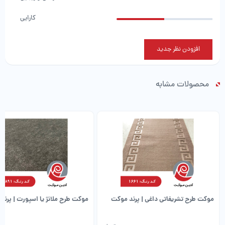
کارایی
افزودن نظر جدید
محصولات مشابه
موکت طرح تشریفاتی داغی | پرند موکت
موکت طرح ملانژ یا اسپورت | پرند