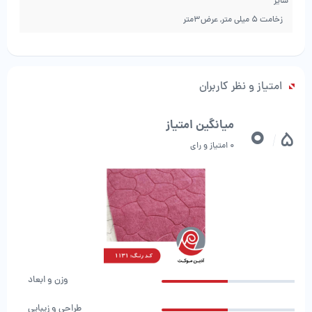
سایز
از فرش سبک تر است.
زخامت 5 میلی متر, عرض3متر
شست و شوی موکت از فرش بسیار راحت تر است به علاوه ی این نکته که رنگ و
طرح موکت هم بعد از شست و شو همانند فرش ثابت می ماند.
از دیگر مزیت های موکت نسبت به فرش خرید متری آن است به این صورت که
می توانید هر متراژِی را که برای استفاده نیاز دارید سفارش بدهید و بخرید بر
امتیاز و نظر کاربران
خلاف فرش که در متراژ های خاص و مشخص بافته و عرضه می شوند.
آخرین ویژگی و مزیتی هم که در این مطلب برای شما میخواهیم بیان کنیم
0
میانگین امتیاز
5
سادگی حمل و نقل موکت نسبت به فرش است که در هنگام جابجایی منزل و
/
0 امتیاز و رای
اسباب کشی بسیار کمک حال شما می شود.
آدین موکت
از ارائه دهندگان خرید
فریشنه
ارزان قیمت است که تمامی انواع
فرشینه و موکت را با کمترین قیمت، در تمامی متراژ ها با بهترین کیفیت ارائه
می‌نماید، تنها کافیت با ما تماس بگیرید.
وزن و ابعاد
طراحی و زیبایی