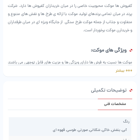
کفپوش ها موکت محبوبیت خاصی را در میان خریداران کفپوش ها دارد. شرکت
پرند در میان تمامی برندهای تولید موکت با ارائه ی طرح ها و نقش های متنوع و
متفاوت و جذاب از جمله موکت طرح سنگی از جایگاه ویژه ای در میان طرفداران
و خریدارن موکت برخوردار است.
ویژگی های موکت:
موکت ها نسبت به فرش ها دارای ویژگی ها و مزیت های قابل توجهی می باشند
بیشتر
که باعث می شود خریداران موکت را جایگزین فرش کنند.
اولین مزیت موکت طرح سنگی درجه 1 نسبت به فرش قیمت ارزان نسبت به فرش
است.
توضیحات تکمیلی
تقریبا همه ی اقشار با هر قدرت خریدی می توانند موکت هایی با کیفیت بالا را
برای پوشاندن کف محیط هایی که در نظر دارند،تهیه کنند.
مشخصات فنی
موکت ها دارای طرح ها و نقش های مختلفی هستند به طوری که حتی می توان
امروزه طرح و نقش دلخواهتان را نیز بر روی آن ها حک کنید که این مسئله در
رنگ
مورد فرش قابل صدق نیست.
آبی, بنفش, خاکی, شکلاتی, صورتی, طوسی, قهوه ای
حمل و نقل موکت ها بسیار راحت تر از فرش می باشد چراکه وزن موکت به مراتب