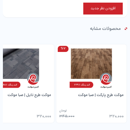
افزودن نظر جدید
صبا موکت طرح شقایق
محصولات مشابه
%7
%7
موکت طرح پارکت | صبا موکت
موکت طرح تایل | صبا موکت
تومان
0
320,000
345,000
320,000