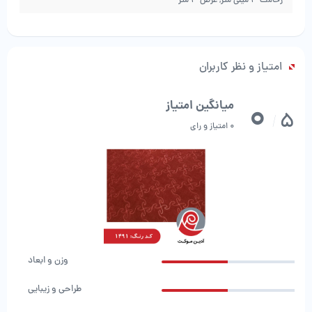
زخامت 3 میلی متر, عرض 3 متر
امتیاز و نظر کاربران
0
میانگین امتیاز
5
/
صبا موکت طرح شقایق
0 امتیاز و رای
وزن و ابعاد
طراحی و زیبایی