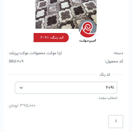
دسته:
آرتا موکت
,
محصولات
,
موکت پرزبلند
کد محصول:
SKU-209
کد رنگ
انتخاب مجدد
395,000
تومان
موکت
طرح
صدرا