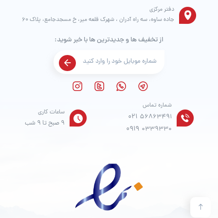
دفتر مرکزی
جاده ساوه، سه راه آدران ، شهرک قلعه میر، خ مسجدجامع، پلاک 60
از تخفیف ها و جدیدترین ها با خبر شوید:
شماره تماس
ساعات کاری
021
56863491
9 صبح تا 9 شب
0919
0339330