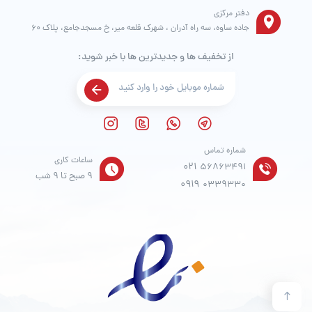
دفتر مرکزی
جاده ساوه، سه راه آدران ، شهرک قلعه میر، خ مسجدجامع، پلاک 60
از تخفیف ها و جدیدترین ها با خبر شوید:
شماره تماس
ساعات کاری
021
56863491
9 صبح تا 9 شب
0919
0339330