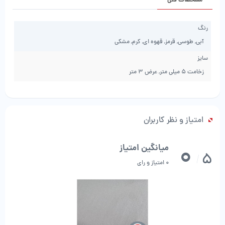
مشخصات فنی
رنگ
آبی, طوسی, قرمز, قهوه ای, کرم, مشکی
سایز
زخامت 5 میلی متر, عرض 3 متر
امتیاز و نظر کاربران
0
میانگین امتیاز
5
/
0 امتیاز و رای