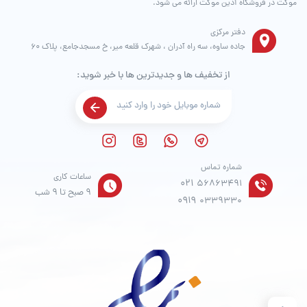
موکت در فروشگاه آدین موکت ارائه می شود.
دفتر مرکزی
جاده ساوه، سه راه آدران ، شهرک قلعه میر، خ مسجدجامع، پلاک 60
از تخفیف ها و جدیدترین ها با خبر شوید:
شماره تماس
ساعات کاری
021
56863491
9 صبح تا 9 شب
0919
0339330