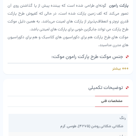
پارکت رامون
گونه‌ای طراحی شده است که بیننده پیش از پا گذاشتن روی آن
تصور می‌کند که کف زمین پارکت شده است، در حالی که کفپوش طرح پارکت
قدری نرم‌تر و انعطاف‌پذیرتر از پارکت‌ های لمینت می‌باشد. به همین دلیل موکت
طرح پارکت می تواند جایگزین خوبی برای پارکت های لمینتی باشد.
موکت های طرح پارکت هم برای دکوراسیون های کلاسیک و هم برای دکوراسیون
های مدرن مناسبند.
جنس موکت طرح پارکت رامون موکت:
بیشتر
جنس موکت های طرح پارکت اغلب از الیافی مانند پروپلین و اتیلن هست که
باعث نرمی و لطافت این موکت ها می شود.
از آنجا که
رامون موکت
از الیاف ضد لک تولید می شود، رنگ آن ثابت می باشد و
توضیحات تکمیلی
به هیچ وجه ظاهر خود را از دست نمی دهد.
همچنین جنس
موکت پارکتی
به گونه ای است که به راحتی با یک جاروبرقی یا
مشخصات فنی
بخارشوی ساده تمیز می شوند.
رنگ
موکت طرح پارکت رامون موکت مناسب چه مکان هایی است؟
شکلاتی, شکلاتی روشن (۴۲۷۵), طوسی, کرم
موکت های پارکتی یکی از بهترین انتخاب ها برای پوشاندن کف ادارات هستند و