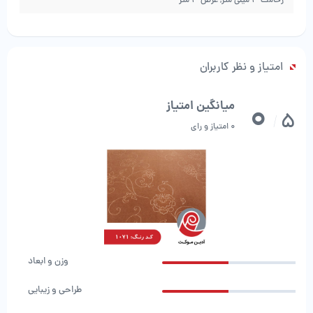
زخامت 3 میلی متر, عرض 3 متر
شست و شوی موکت از فرش بسیار راحت تر است به علاوه ی این نکته که رنگ و
طرح موکت هم بعد از شست و شو همانند فرش ثابت می ماند.
از دیگر مزیت های موکت نسبت به فرش خرید متری آن است به این صورت که
می توانید هر متراژِی را که برای استفاده نیاز دارید سفارش بدهید و بخرید بر
امتیاز و نظر کاربران
خلاف فرش که در متراژ های خاص و مشخص بافته و عرضه می شوند.
آخرین ویژگی و مزیتی هم که در این مطلب برای شما میخواهیم بیان کنیم
0
میانگین امتیاز
5
سادگی حمل و نقل موکت نسبت به فرش است که در هنگام جابجایی منزل و
/
0 امتیاز و رای
اسباب کشی بسیار کمک حال شما می شود.
آدین موکت
از ارائه دهندگان خرید
فریشنه
ارزان قیمت است که تمامی انواع
فرشینه و موکت را با کمترین قیمت، در تمامی متراژ ها با بهترین کیفیت ارائه
می‌نماید، تنها کافیت با ما تماس بگیرید.
وزن و ابعاد
طراحی و زیبایی