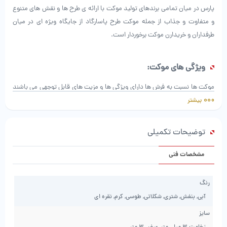
پارس در میان تمامی برندهای تولید موکت با ارائه ی طرح ها و نقش های متنوع
و متفاوت و جذاب از جمله موکت طرح پاسارگاد از جایگاه ویژه ای در میان
طرفداران و خریدارن موکت برخوردار است.
ویژگی های موکت:
موکت ها نسبت به فرش ها دارای ویژگی ها و مزیت های قابل توجهی می باشند
بیشتر
که باعث می شود خریداران موکت را جایگزین فرش کنند.
اولین مزیت موکت طرح پاسارگاد نسبت به فرش قیمت ارزان نسبت به فرش
است.
توضیحات تکمیلی
تقریبا همه ی اقشار با هر قدرت خریدی می توانند موکت هایی با کیفیت بالا را
برای پوشاندن کف محیط هایی که در نظر دارند،تهیه کنند.
مشخصات فنی
موکت ها دارای طرح ها و نقش های مختلفی هستند به طوری که حتی می توان
امروزه طرح و نقش دلخواهتان را نیز بر روی آن ها حک کنید که این مسئله در
رنگ
مورد فرش قابل صدق نیست.
آبی, بنفش, شتری, شکلاتی, طوسی, کرم, نقره ای
حمل و نقل موکت ها بسیار راحت تر از فرش می باشد چراکه وزن موکت به مراتب
سایز
از فرش سبک تر است.