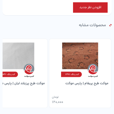
افزودن نظر جدید
محصولات مشابه
موکت طرح پریفام | پارس موکت
موکت طرح پرزبلند لیان | پارس م
تومان
0
120,000