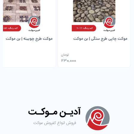
موکت چاپی طرح سنگی | بن موکت
موکت طرح چوبینه | بن موکت
تومان
0
230,000