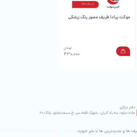
موکت پرادا ظریف مصور رنگ زرشکی
موکت پرادا ظریف مصور طوسی
تومان
0
430,000
دفتر مرکزی
جاده ساوه، سه راه آدران ، شهرک قلعه میر، خ مسجدجامع، پلاک 60
یف ها و جدیدترین ها با خبر شوید: