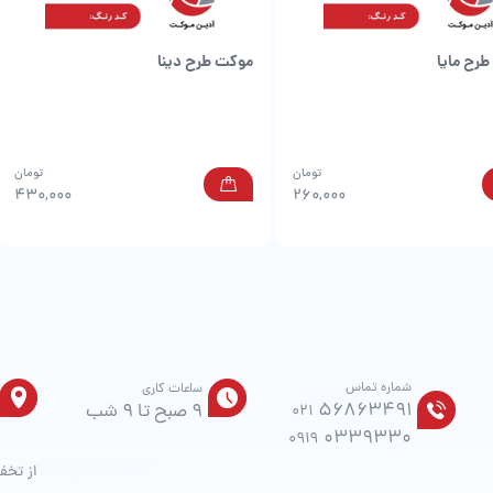
رح مایا
موکت طرح دینا
تومان
تومان
430,000
260,000
شماره تماس
ساعات کاری
56863491
9 صبح تا 9 شب
021
0339330
0919
از تخف