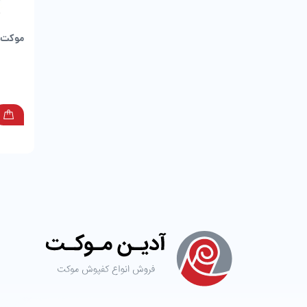
موکت ط