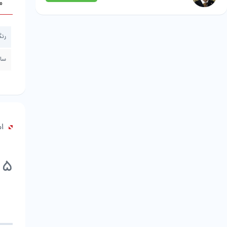
م
رن
سای
ام
5