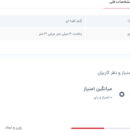
شخصات فنی
گ
کرم, نقره ای
ز
زخامت 4 میلی متر, عرض 3 متر
تیاز و نظر کاربران
0
میانگین امتیاز
/
0 امتیاز و رای
وزن و ابعاد