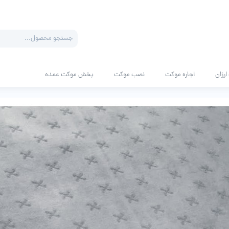
Products
search
رزان
اجاره موکت
نصب موکت
پخش موکت عمده