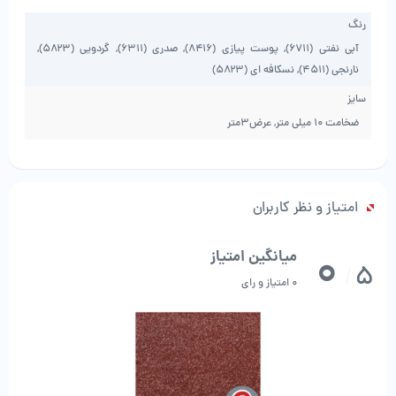
رنگ
آبی نفتی (۶۷۱۱), پوست پیازی (۸۴۱۶), صدری (۶۳۱۱), گردویی (۵۸۲۳),
نارنجی (۴۵۱۱), نسکافه ای (۵۸۲۳)
سایز
ضخامت 10 میلی متر, عرض3متر
امتیاز و نظر کاربران
0
میانگین امتیاز
5
/
0 امتیاز و رای