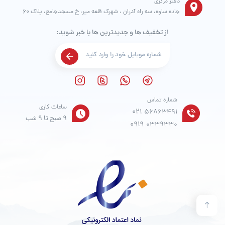
دفتر مرکزی
جاده ساوه، سه راه آدران ، شهرک قلعه میر، خ مسجدجامع، پلاک 60
از تخفیف ها و جدیدترین ها با خبر شوید:
شماره تماس
ساعات کاری
021
56863491
9 صبح تا 9 شب
0919
0339330