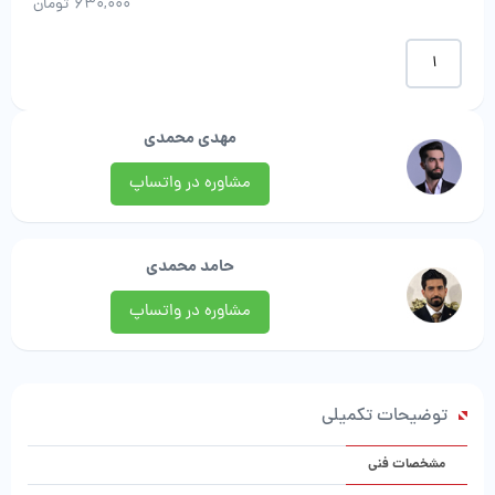
630,000
تومان
موکت
طرح
کات
بی
مهدی محمدی
(کات
B)
مشاوره در واتساپ
|
پالاز
موکت
عدد
حامد محمدی
مشاوره در واتساپ
توضیحات تکمیلی
مشخصات فنی