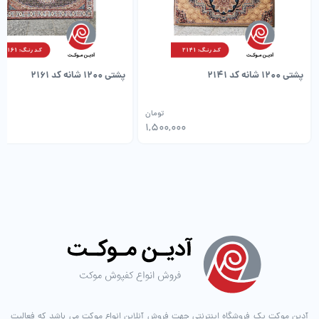
پشتی 1200 شانه کد 2141
پشتی 1200 شانه کد 2161
تومان
00
1,500,000
آدین موکت یک فروشگاه اینترنتی جهت فروش آنلاین انواع موکت می باشد که فعالیت