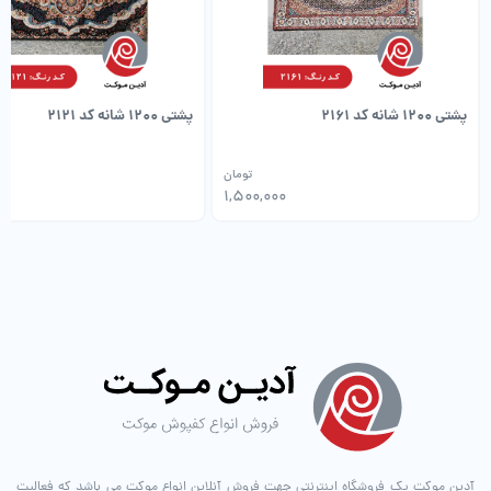
پشتی 1200 شانه کد 2161
پشتی 1200 شانه کد 2121
تومان
00
1,500,000
آدین موکت یک فروشگاه اینترنتی جهت فروش آنلاین انواع موکت می باشد که فعالیت