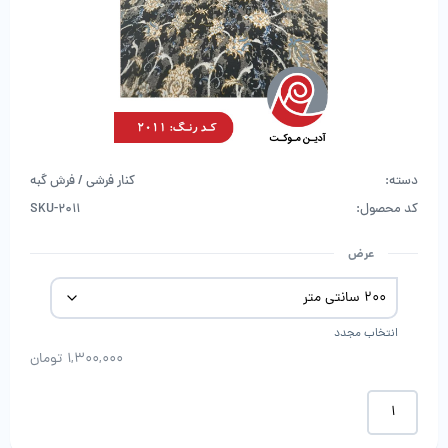
دسته:
کنار فرشی / فرش گبه
کد محصول:
SKU-2011
عرض
انتخاب مجدد
1,300,000
تومان
کناره
فرش
برجسته