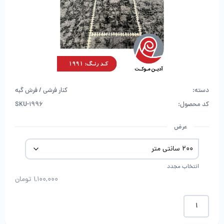
دسته:
کنار فرشی / فرش گبه
کد محصول:
SKU-1996
عرض
انتخاب مجدد
1,100,000
تومان
کناره
فرش
کد۴۰۲۵