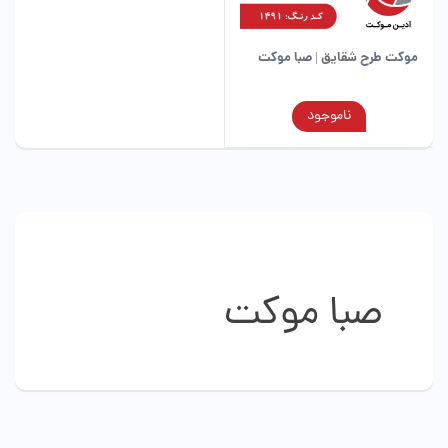
موکت طرح شقایق | صبا موکت
این
ناموجود
محصول
دارای
انواع
مختلفی
می
باشد.
گزینه
ها
صبا موکت
ممکن
است
در
صفحه
محصول
انتخاب
شوند