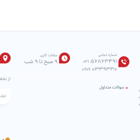
محصول
انتخاب
شوند
شماره تماس
ساعات کاری
56863491
9 صبح تا 9 شب
021
0339330
0919
از تخف
سوالات متداول
ت