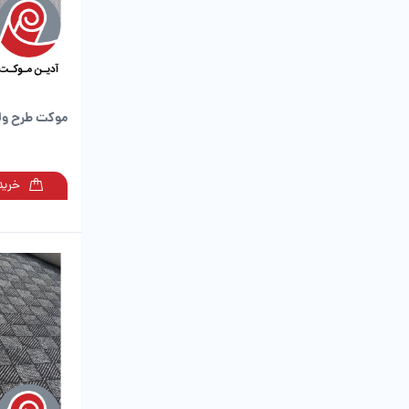
موکت طرح ولو
خرید