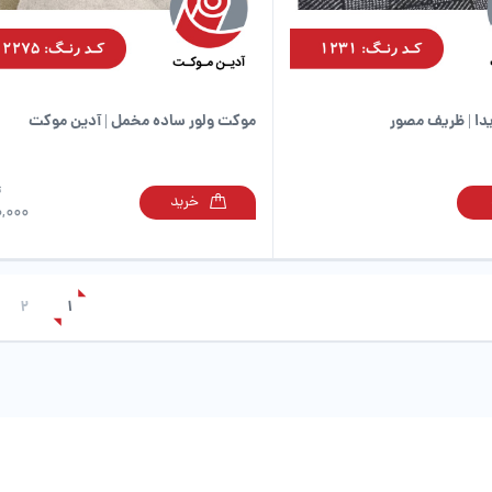
صفحه
محصول
انتخاب
شوند
ا | ظریف مصور
موکت ولور ساده مخمل | آدین موکت
ت
خرید
این
,000
محصول
دارای
انواع
مختلفی
2
1
می
باشد.
گزینه
ها
ممکن
است
در
صفحه