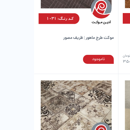
در
در
صفحه
صفحه
محصول
محصول
انتخاب
انتخاب
شوند
شوند
موکت طرح ماهور | ظریف مصور
ومان
ناموجود
این
این
350
محصول
محصول
دارای
دارای
انواع
انواع
مختلفی
مختلفی
می
می
باشد.
باشد.
گزینه
گزینه
ها
ها
ممکن
ممکن
است
است
در
در