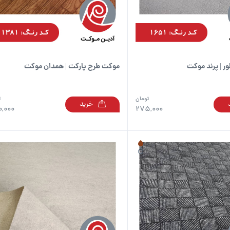
ر | پرند موکت
موکت طرح پارکت | همدان موکت
تومان
ت
خرید
این
,000
275,000
محصول
دارای
انواع
مختلفی
می
باشد.
گزینه
ها
ممکن
است
در