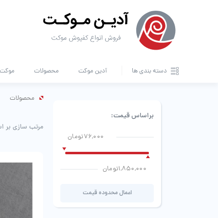
دسته بندی ها
آدین موکت
محصولات
موکت ا
محصولات
براساس قیمت:
مرتب سازی بر ا
76,000تومان
1,850,000تومان
اعمال محدوده قیمت