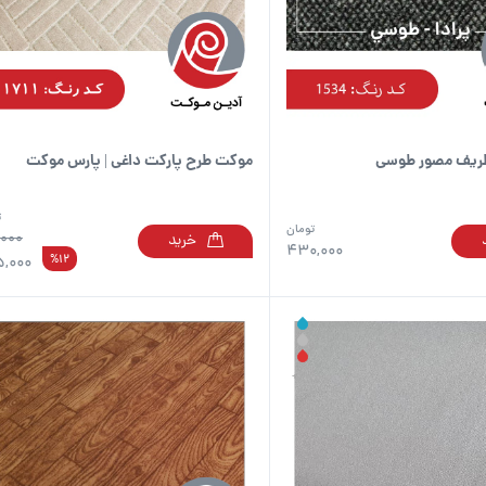
است
در
صفحه
محصول
انتخاب
شوند
ظریف مصور طوسی
موکت طرح پارکت داغی | پارس موکت
ت
تومان
,000
خرید
430,000
%12
,000