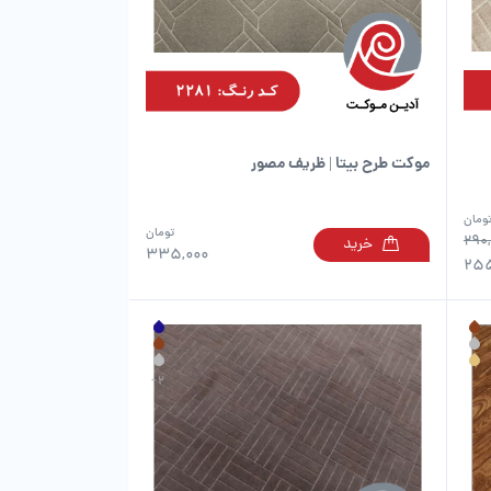
است
است
در
در
صفحه
صفحه
محصول
محصول
انتخاب
انتخاب
شوند
شوند
موکت طرح بیتا | ظریف مصور
ومان
تومان
290
خرید
این
این
335,000
255
محصول
محصول
دارای
دارای
انواع
انواع
مختلفی
مختلفی
می
می
باشد.
باشد.
گزینه
گزینه
ها
ها
ممکن
ممکن
است
است