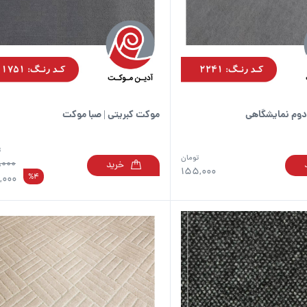
وم نمایشگاهی
موکت کبریتی | صبا موکت
ت
تومان
,000
خرید
این
155,000
%4
,000
محصول
دارای
انواع
مختلفی
می
باشد.
گزینه
ها
ممکن