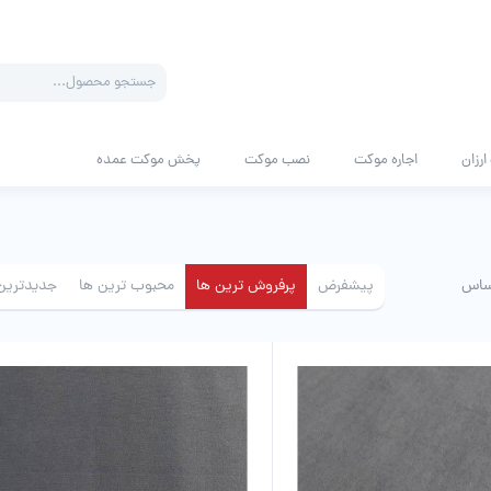
Products
search
رزان
اجاره موکت
نصب موکت
پخش موکت عمده
ساس
پیشفرض
پرفروش ترین ها
محبوب ترین ها
جدیدترین