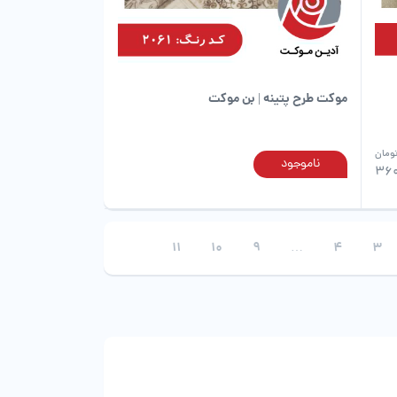
صفحه
صفحه
محصول
محصول
انتخاب
انتخاب
شوند
شوند
موکت طرح پتینه | بن موکت
ومان
ناموجود
این
این
360
محصول
محصول
دارای
دارای
انواع
انواع
مختلفی
مختلفی
11
10
9
…
4
3
می
می
باشد.
باشد.
گزینه
گزینه
ها
ها
ممکن
ممکن
است
است
در
در
صفحه
صفحه