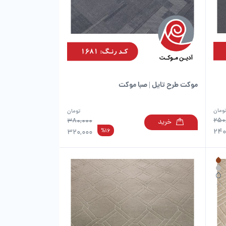
موکت طرح تایل | صبا موکت
ومان
تومان
250
380,000
خرید
این
این
%16
240
320,000
محصول
محصول
دارای
دارای
انواع
انواع
مختلفی
مختلفی
می
می
باشد.
باشد.
گزینه
گزینه
ها
ها
ممکن
ممکن