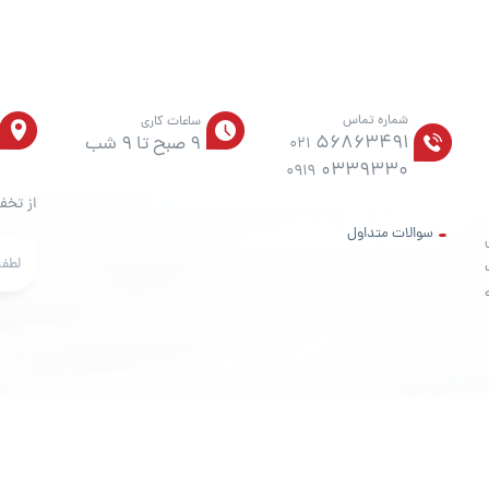
شماره تماس
ساعات کاری
56863491
9 صبح تا 9 شب
021
0339330
0919
از تخف
سوالات متداول
ت