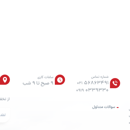
شماره تماس
ساعات کاری
56863491
9 صبح تا 9 شب
021
0339330
0919
از تخف
سوالات متداول
ت