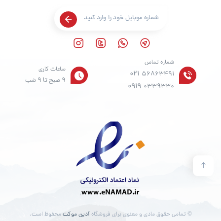
شماره تماس
ساعات کاری
021
56863491
9 صبح تا 9 شب
0919
0339330
© تمامی حقوق مادی و معنوی برای فروشگاه
آدین موکت
محفوظ است.