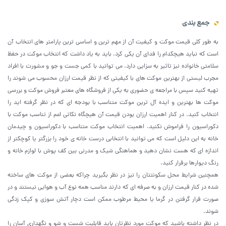
جمع بندی
به طور کلی قیمت موکت و کیفیت آن از مهم ترین و اساسی ترین پارامتر های انتخاب آن
است که نباید هیچکدام را فدای آن یکی کرد. باید به یاد داشت که انتخاب موکت در حفظ
سلامتی خانواده نیز تاثیر به سزایی دارد. می توانید با کمی جست و جو و مشورت با افراد
مجرب لیستی از بهترین موکت های با کیفیتی که از نظر قیمت ارزان محسوب می شوند را
تهیه کنید سپس با مراجعه ی حضوری به یکی از فروشگاه های معتبر فروش موکت و بررسی
موکت ها بهترین و ایده آل ترین موکت متناسب با بودجه ای که در نظر گرفته اید را
انتخاب کنید. در کنار اهمیت ارزان بودن قیمت آن هیچگاه نکاتی اعم از تناسب موکت با
دکوراسیون را فراموش نکنید. اهمیت انتخاب موکت متناسب با دکوراسیون و چیدمان
خانه به این دلیل است که می توانید با انتخابی درست خانه ی خود را بزرگتر یا کوچکتر از
اندازه ای که هست نشان دهید و هماهنگی شیک و مدرنی بین کف پوش با لوازم خانه و
رنگ دیوارها برقرار کنید.
همچنین شرایط محل سکونتتان را نیز در نظر بگیرید چراکه بعضی از موکت های ساخته
شده در کنار قیمت ارزان و به صرفه ای که دارند مناسب همه نوع آب و هوایی نیستند و در
صورت قرار گرفتن در گرما یا محیط مرطوب ممکن است دچار آتش سوزی و کپک زدگی
شوند.
در نظر داشته باشید که موکت مورد نظرتان باید قابلیت شست و شو و نگهداری آسان را