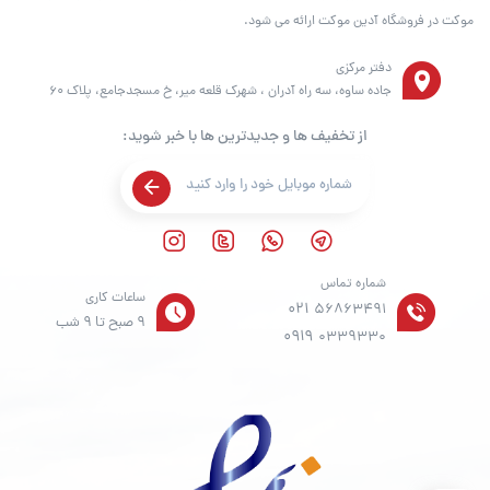
موکت در فروشگاه آدین موکت ارائه می شود.
دفتر مرکزی
جاده ساوه، سه راه آدران ، شهرک قلعه میر، خ مسجدجامع، پلاک 60
از تخفیف ها و جدیدترین ها با خبر شوید:
شماره تماس
ساعات کاری
021
56863491
9 صبح تا 9 شب
0919
0339330