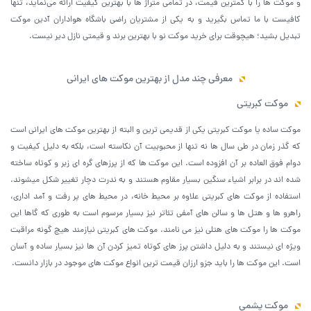
و موکت ها را با کمترین قیمت، در تمامی متراژ ها با بهترین کیفیت ارائه می‌نماید، تنها
کافیست با ما تماس بگیرید و به یکی از مشتریان راضی باشگاه هواداران آدین موکت
تبدیل بشید؛ هیچوقت برای خرید موکت نو با بهترین برند و قیمتی نازل دیر نیست.
معرفی چند مدل از بهترین موکت های ایرانی
موکت کبریتی
موکت ساده یا موکت کبریتی یکی از قدیمی ترین و البته از بهترین موکت های ایرانی است
که گذر زمان در طی سال ها نه تنها از محبوبیت آن نکاسته است، بلکه به دلیل کیفیت و
دوام فوق العاده بر آن افزوده است. این موکت ها که از پرزهای گره ای زبر و کوتاه ساخته
شده اند در برابر اشیاء سنگین بسیار مقاوم هستند و به ندرت دچار تغییر شکل میشوند.
استفاده از موکت های کبریتی علاوه بر محیط خانه، در محیط های پر رفت و آمد اداری،
راهرو ها و هتل ها و سالن های آمفی تئاتر نیز بسیار مرسوم است به طوری که گاها این
موکت ها را موکت های هتلی نیز می نامند. موکت های کبریتی نیازمند هیچ گونه مراقبت
ویژه ای نیستند و به دلیل داشتن پرز های کوتاه تمیز کردن آن ها نیز بسیار ساده و آسان
است. این موکت ها را باید جزو ارزان قیمت ترین انواع موکت های موجود در بازار دانست.
موکت پشمی