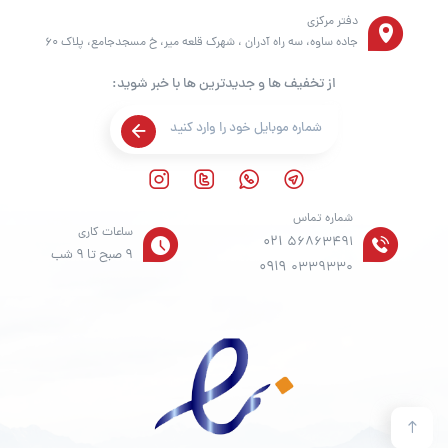
دفتر مرکزی
جاده ساوه، سه راه آدران ، شهرک قلعه میر، خ مسجدجامع، پلاک 60
از تخفیف ها و جدیدترین ها با خبر شوید:
شماره تماس
ساعات کاری
021
56863491
9 صبح تا 9 شب
0919
0339330