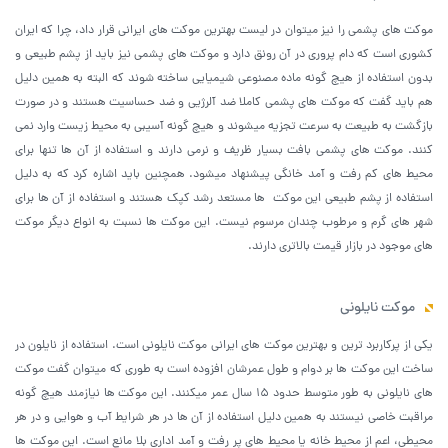
موکت های پشمی را نیز میتوان در لیست بهترین موکت های ایرانی قرار داد، چرا که ایران
کشوری است که دام پروری در آن رونق دارد و موکت های پشمی نیز باید از پشم طبیعی و
بدون استفاده از هیچ گونه ماده مصنوعی شیمیایی ساخته شوند که البته به همین دلیل
هم باید گفت که موکت های پشمی کاملا ضد آلرژیی و ضد حساسیت هستند و در صورت
بازگشت به طبیعت به سرعت تجزیه میشوند و هیچ گونه آسیبی به محیط زیست وارد نمی
کنند. موکت های پشمی بافت بسیار ظریف و نرمی دارند و استفاده از آن ها تنها برای
محیط های کم رفت و آمد خانگی پیشنهاد میشود. همچنین باید اشاره کرد که به دلیل
استفاده از پشم طبیعی این موکت ها مستعد رشد کپک هستند و استفاده از آن ها برای
شهر های گرم و مرطوب چندان مرسوم نیست. این موکت ها نسبت به انواع دیگر موکت
های موجود در بازار قیمت بالاتری دارند.
موکت نایلونی
یکی از پرکاربرد ترین و بهترین موکت های ایرانی موکت نایلونی است. استفاده از نایلون در
ساخت این موکت ها بر دوام و طول عمرشان افزوده است به طوری که میتوان گفت موکت
های نایلونی به طور متوسط حدود 15 سال عمر میکنند. این موکت ها نیازمند هیچ گونه
مراقبت خاصی نیستند به همین دلیل استفاده از آن ها در هر شرایط آب و هوایی و در هر
محیطی، اعم از محیط خانه یا محیط های پر رفت و آمد اداری بلا مانع است. این موکت ها