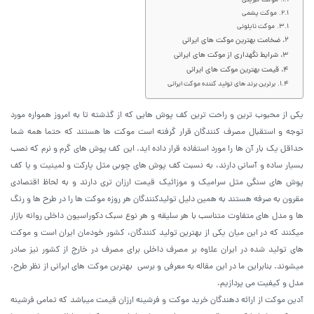
موکت کبریتی
موکت پشمی
موکت نایلونی
ضخامت بهترین موکت های ایرانی
شرایط نگهداری از موکت های ایرانی
قیمت بهترین موکت های ایرانی
برترین برند های تولید کننده موکت ایرانی
یکی از محبوب ترین و راحت ترین کف پوش هایی که از گذشته تا به امروز همواره مورد
توجه و استقبال مصرف کنندگان قرار گرفته است موکت ها هستند که حتما همه شما
حداقل یک بار آن ها را مورد استفاده قرار داده اید. این کف پوش های گرم و نرم که نصب
بسیار ساده و آسانی دارند، به نسبت کف پوش های چوبی مثل پارکت و لمینیت و یا کف
پوش های سنگی مثل سرامیک و موزائیک قیمت ارزان تری دارند و به لحاظ اقتصادی
مقرون به صرفه هستند به همین دلیل تولیدکنندگان هر روزه موکت ها را در طرح ها و رنگ
ها و مدل های متفاوت متناسب با هر سلیقه و هر نوع سبک دکوراسیون داخلی روانه بازار
میکنند که در این میان یکی از بهترین تولید کنندگان، کشور خودمان ایران است و موکت
های تولید شده در ایران علاوه بر مصرف داخلی برای مصرف در خارج از کشور نیز صادر
میشوند. بنابراین ما در این مقاله به معرفی و برسی بهترین موکت های ایرانی از نظر طرح،
مدل و کیفیت می پردازیم.
آدین موکت
از ارائه دهندگان خرید موکت و فرشینه ارزان قیمت میباشد که تمامی فرشینه